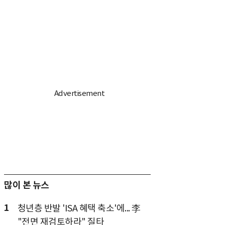
많이 본 뉴스
1
청년층 반발 'ISA 혜택 축소'에... 李
"전면 재검토하라" 질타