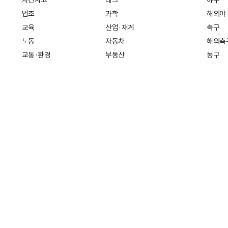
사건사고
테크
야구
법조
과학
해외야
교육
산업·재계
축구
노동
자동차
해외축
교통·환경
부동산
농구
복지·의료
생활경제
배구
취업
중기·벤처
골프
피플
스타트업 취중잡담
스포츠
부음·인사
경제 일반
아무튼, 주말
머니
건강
전국
증권·금융
조선몰
국제경제
재테크
길 30
인터넷신문등록번호: 서울 아 01718
등록(발행)일자: 2011년 07월 