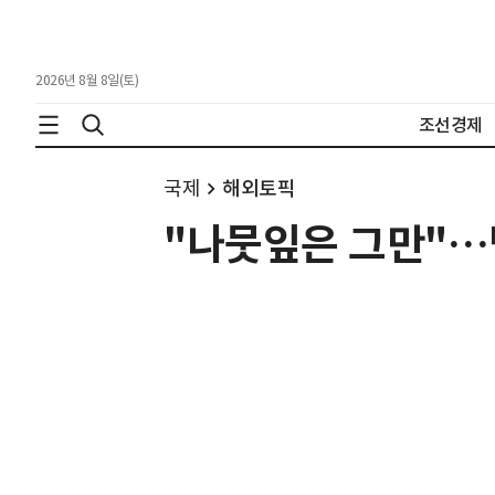
2026년 8월 8일(토)
조선경제
국제
해외토픽
"나뭇잎은 그만"…