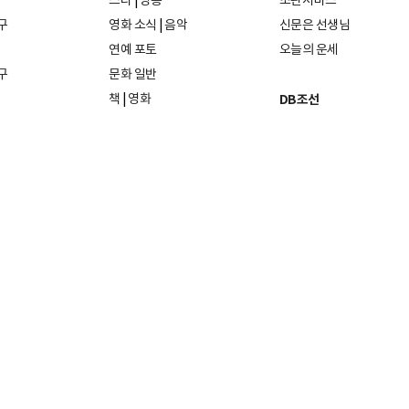
스타
|
방송
초판서비스
구
영화 소식
|
음악
신문은 선생님
연예 포토
오늘의 운세
구
문화 일반
책
|
영화
DB조선
음악
|
공연
지면 PDF보기
미술·전시
인물검색
포토
종교·학술
사진검색
방송·미디어
뉴스 라이브러리
건축·디자인
뉴스Q
패션·뷰티
뉴스레터
여행
|
음식·맛집
리빙
26일
발행인·편집인: 홍준호