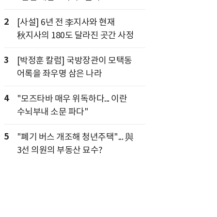
2
[사설] 6년 전 李지사와 현재
秋지사의 180도 달라진 곳간 사정
3
[박정훈 칼럼] 국방장관이 모택동
어록을 좌우명 삼은 나라
4
"모즈타바 매우 위독하다... 이란
수뇌부내 소문 파다"
5
"폐기 버스 개조해 청년주택"... 與
3선 의원의 부동산 묘수?