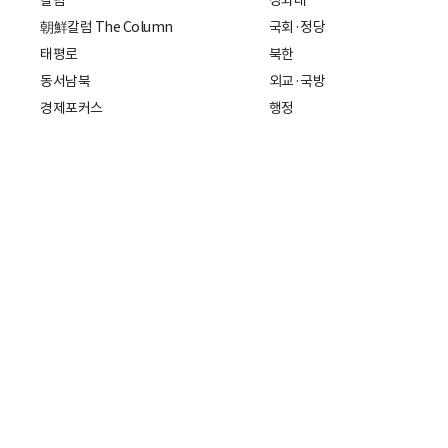
칼럼
청와대
朝鮮칼럼 The Column
국회·정당
태평로
북한
동서남북
외교·국방
경제포커스
행정
만물상
에스프레소
국제
데스크에서
국제 일반
기자의 시각
미국
특파원 칼럼
중국
|
일본
기자수첩
아시아
팔면봉
유럽
ESSAY
중동·아프리카·중남미
전문가 칼럼
해외토픽
주소: 서울특별시 중구 세종대로21