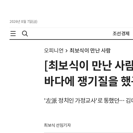
2026년 8월 7일(금)
조선경제
오피니언
최보식이 만난 사람
[최보식이 만난 사람
바다에 쟁기질을 했
'左派 정치인 가정교사'로 통했던… 
최보식 선임기자