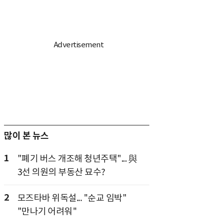
많이 본 뉴스
1
"폐기 버스 개조해 청년주택"... 與
3선 의원의 부동산 묘수?
2
모즈타바 위독설... "순교 임박"
"만나기 어려워"