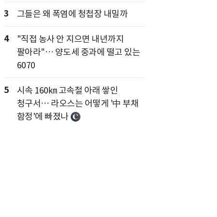
3
그들은 왜 폭염에 청첩장 내밀까
4
"직접 농사 안 지으면 내년까지
팔아라"… 양도세 중과에 떨고 있는
6070
5
시속 160㎞ 고속철 아래 쌓인
청구서… 라오스는 어떻게 '中 부채
함정'에 빠졌나