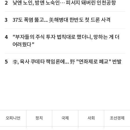
2
낮엔 노인, 밤엔 노숙인… 피서지 돼버린 인천공항
3
37도 폭염 뚫고... 美해병대 한반도 첫 드론 사격
4
"부자들의 주식 투자 법칙대로 했더니, 망하는 게 더
어려웠다"
5
李, 육사 쿠데타 책임론에... 野 "연좌제로 폐교" 반발
오피니언
정치
국제
사회
조선경제