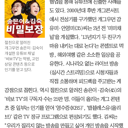
협업을 통해 유튜브에 진출한 사례들
도 있다. 2000년대 후반 개그콘서트
에서 전성기를 구가했던 개그우먼 강
유미·안영미(35)씨는 2년 전 '미미채
널'을 개설했다. '13년지기 두 친구가
절친으로 알려진
마음 내키는 대로 논다'는 콘셉트로 먹
개그우먼 송은이·김숙이
개설한 유튜브 채널
방, 해외여행 같은 소소한 일상을 공
‘비보TV’는 먹방, 고민
유한다. 시나리오 없는 라이브 방송
상담 콘텐츠 등으로
인기를 얻고 있다.
(실시간 스트리밍)으로 시청자들과
직접 소통하며 피드백을 주고받는 게
강점으로 꼽힌다. 역시 절친으로 알려진 송은이·김숙(45)의
'비보 TV'의 구독자 수는 25만 명. 이들이 올리는 개그 콘텐
츠 중 일부는 인기를 얻어 '영수증(KBS)', '밥블레스유(올리
브)' 같은 TV 정규 프로그램으로 편성되기도 했다. 김씨는
"우리가 질리지 않는 방송을 만들고 싶어 개인 방송을 시작했