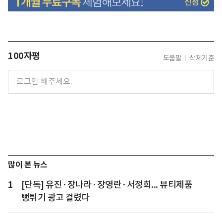
100자평
도움말
삭제기준
많이 본 뉴스
1
[단독] 유진·장나라·장영란·서정희... 뷰티제품
뻥튀기 광고 걸렸다