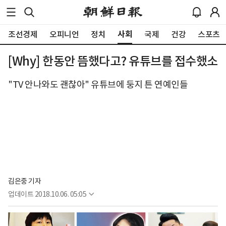
사회
조선경제
오피니언
정치
국제
건강
스포츠
[Why] 한동안 뜸했다고? 유튜브를 접수했소
"TV 안나와도 괜찮아" 유튜브에 둥지 튼 연예인들
김은중 기자
업데이트
2018.10.06. 05:05