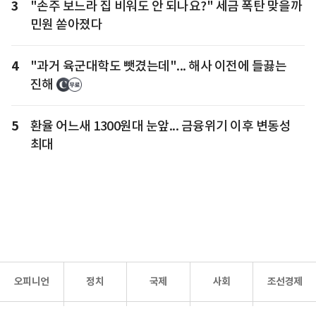
3
"손주 보느라 집 비워도 안 되나요?" 세금 폭탄 맞을까
민원 쏟아졌다
4
"과거 육군대학도 뺏겼는데"... 해사 이전에 들끓는
진해
5
환율 어느새 1300원대 눈앞... 금융위기 이후 변동성
최대
오피니언
정치
국제
사회
조선경제
문화·
조선