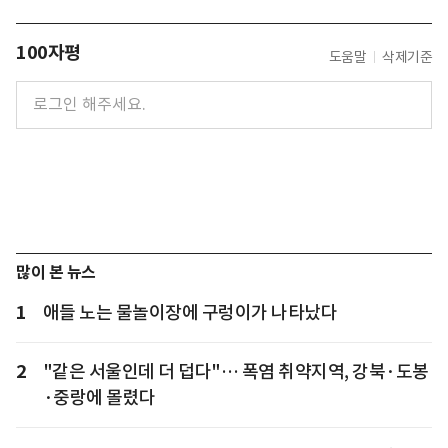
100자평
도움말
삭제기준
많이 본 뉴스
1
애들 노는 물놀이장에 구렁이가 나타났다
2
"같은 서울인데 더 덥다"… 폭염 취약지역, 강북·도봉
·중랑에 몰렸다