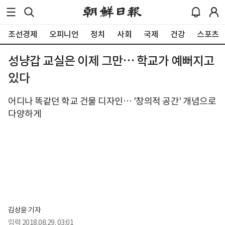
조선경제
오피니언
정치
사회
국제
건강
스포츠
성냥갑 교실은 이제 그만… 학교가 예뻐지고
있다
어디나 똑같던 학교 건물 디자인… '창의적 공간' 개념으로
다양하게
김상윤 기자
입력
2018.08.29. 03:01