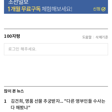
100자평
도움말
삭제기준
많이 본 뉴스
1
김건희, 명품 선물 추궁받자... "다른 영부인들 수사는
다 해봤냐"