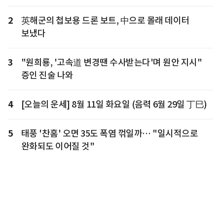
2
英해군의 첩보용 드론 보트, 中으로 몰래 데이터
보냈다
3
"원희룡, '고속道 변경땐 수사받는다'며 원안 지시"
증인 진술 나와
4
[오늘의 운세] 8월 11일 화요일 (음력 6월 29일 丁巳)
5
태풍 '찬홈' 오면 35도 폭염 꺾일까… "일시적으로
완화되도 이어질 것"