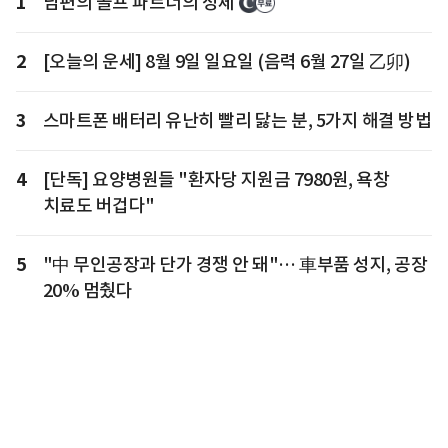
1
남편의 골프 파트너의 정체
2
[오늘의 운세] 8월 9일 일요일 (음력 6월 27일 乙卯)
3
스마트폰 배터리 유난히 빨리 닳는 분, 5가지 해결 방법
4
[단독] 요양병원들 "환자당 지원금 7980원, 욕창
치료도 버겁다"
5
"中 무인공장과 단가 경쟁 안 돼"… 車부품 성지, 공장
20% 멈췄다