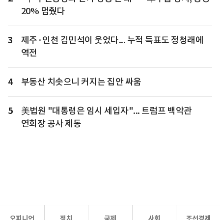
20% 멈췄다
3
제주·인천 김민석이 웃었다... 누적 득표도 정청래에
역전
4
부동산 치솟으니 커지는 집안 싸움
5
美법원 "대통령은 임시 세입자"... 트럼프 백악관
연회장 공사 제동
오피니언
정치
국제
사회
조선경제