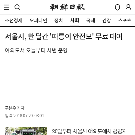
사회
조선경제
오피니언
정치
국제
건강
스포츠
서울시, 한 달간 '따릉이 안전모' 무료 대여
여의도서 오늘부터 시범 운영
구본우 기자
입력
2018.07.20. 03:01
20일부터 서울시 여의도에서 공공자