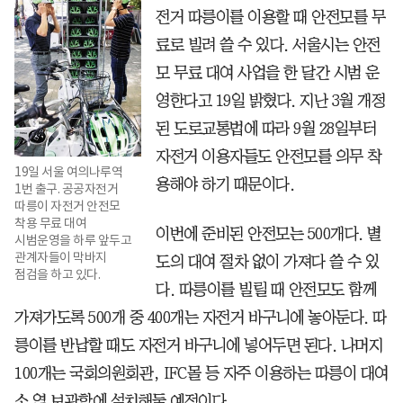
전거 따릉이를 이용할 때 안전모를 무
료로 빌려 쓸 수 있다. 서울시는 안전
모 무료 대여 사업을 한 달간 시범 운
영한다고 19일 밝혔다. 지난 3월 개정
된 도로교통법에 따라 9월 28일부터
자전거 이용자들도 안전모를 의무 착
19일 서울 여의나루역
용해야 하기 때문이다.
1번 출구. 공공자전거
따릉이 자전거 안전모
착용 무료 대여
이번에 준비된 안전모는 500개다. 별
시범운영을 하루 앞두고
관계자들이 막바지
도의 대여 절차 없이 가져다 쓸 수 있
점검을 하고 있다.
다. 따릉이를 빌릴 때 안전모도 함께
가져가도록 500개 중 400개는 자전거 바구니에 놓아둔다. 따
릉이를 반납할 때도 자전거 바구니에 넣어두면 된다. 나머지
100개는 국회의원회관, IFC몰 등 자주 이용하는 따릉이 대여
소 옆 보관함에 설치해둘 예정이다.