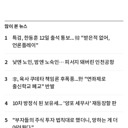
많이 본 뉴스
1
특검, 한동훈 12일 출석 통보... 韓 "받은적 없어,
언론플레이"
2
낮엔 노인, 밤엔 노숙인… 피서지 돼버린 인천공항
3
李, 육사 쿠데타 책임론 후폭풍...野 "연좌제로
출신학교 폐교" 반발
4
10차 방정식 된 보유세... '양포 세무사' 재등장할 판
5
"부자들의 주식 투자 법칙대로 했더니, 망하는 게 더
어려웠다"