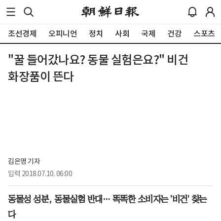
조선경제
오피니언
정치
사회
국제
건강
스포츠
"꿀 들어갔나요? 동물 실험은요?" 비건
화장품이 뜬다
김은영 기자
입력
2018.07.10. 06:00
동물성 성분, 동물실험 반대… 똑똑한 소비자는 '비건'
찾는
다