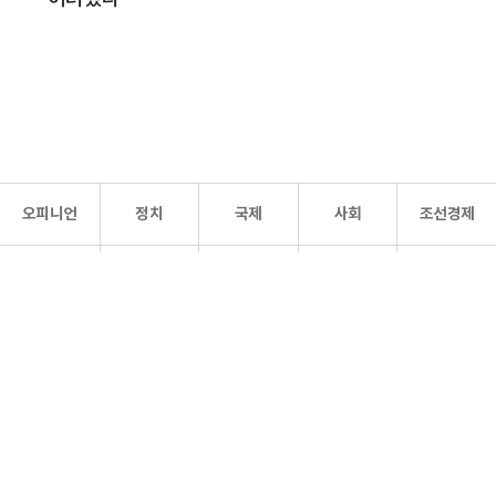
오피니언
정치
국제
사회
조선경제
문화·
조선
스포츠
건강
조선몰
연예
리더스
조선일보 공식 SNS
개인정보처리방침
사이트맵
Copyright 조선일보 All rights reserved. 무단 전재 및 재배포 금지.