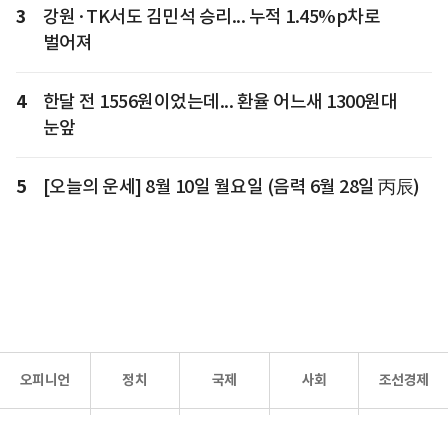
3
강원·TK서도 김민석 승리... 누적 1.45%p차로
벌어져
4
한달 전 1556원이었는데... 환율 어느새 1300원대
눈앞
5
[오늘의 운세] 8월 10일 월요일 (음력 6월 28일 丙辰)
오피니언
정치
국제
사회
조선경제
문화·
조선
스포츠
건강
조선몰
연예
리더스