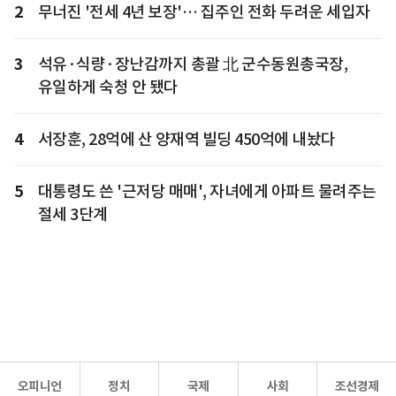
2
무너진 '전세 4년 보장'… 집주인 전화 두려운 세입자
3
석유·식량·장난감까지 총괄 北 군수동원총국장,
유일하게 숙청 안 됐다
4
서장훈, 28억에 산 양재역 빌딩 450억에 내놨다
5
대통령도 쓴 '근저당 매매', 자녀에게 아파트 물려주는
절세 3단계
오피니언
정치
국제
사회
조선경제