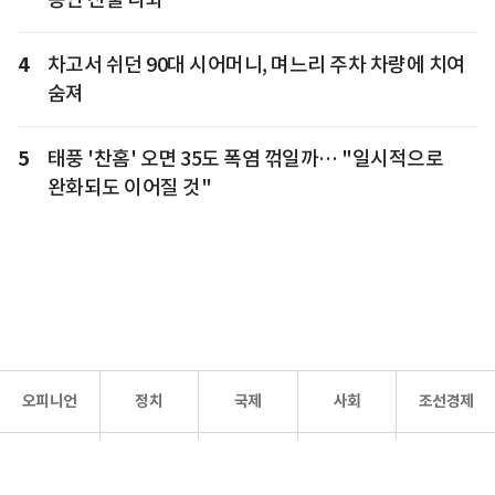
4
차고서 쉬던 90대 시어머니, 며느리 주차 차량에 치여
숨져
5
태풍 '찬홈' 오면 35도 폭염 꺾일까… "일시적으로
완화되도 이어질 것"
오피니언
정치
국제
사회
조선경제
문화·
조선
스포츠
건강
조선몰
연예
리더스