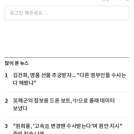
많이 본 뉴스
1
김건희, 명품 선물 추궁받자... "다른 영부인들 수사는
다 해봤냐"
2
英해군의 첩보용 드론 보트, 中으로 몰래 데이터
보냈다
3
"원희룡, '고속道 변경땐 수사받는다'며 원안 지시"
증인 진술 나와