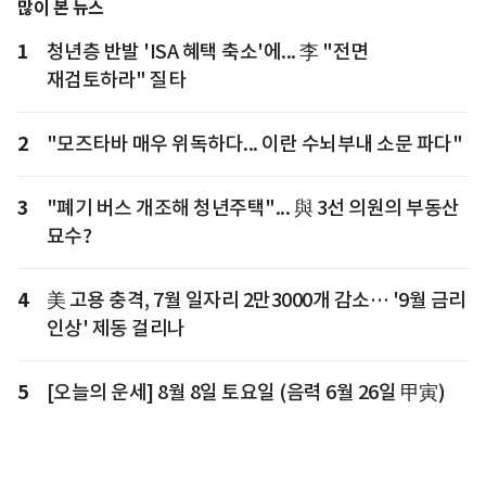
많이 본 뉴스
1
청년층 반발 'ISA 혜택 축소'에... 李 "전면
재검토하라" 질타
2
"모즈타바 매우 위독하다... 이란 수뇌부내 소문 파다"
3
"폐기 버스 개조해 청년주택"... 與 3선 의원의 부동산
묘수?
4
美 고용 충격, 7월 일자리 2만3000개 감소… '9월 금리
인상' 제동 걸리나
5
[오늘의 운세] 8월 8일 토요일 (음력 6월 26일 甲寅)