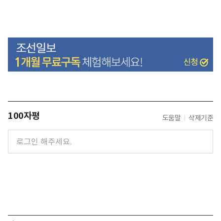
100자평
도움말
삭제기준