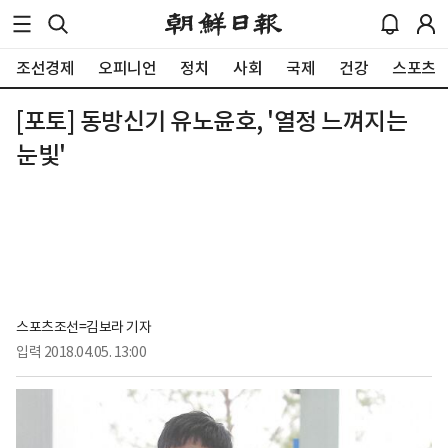
조선경제
오피니언
정치
사회
국제
건강
스포츠
[포토] 동방신기 유노윤호, '열정 느껴지는
눈빛'
스포츠조선=김보라 기자
입력
2018.04.05. 13:00