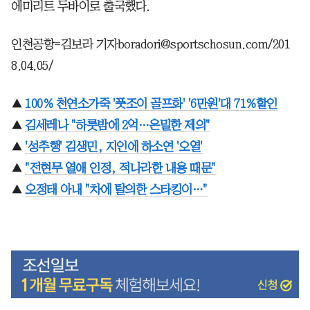
에미리트 두바이로 출국했다.
인천공항=김보라 기자boradori@sportschosun.com/201
8.04.05/
▲
100% 천연소가죽 '풋조이 골프화' '6만원'대 71%할인
▲
김세레나 "하룻밤에 2억…은밀한 제의"
▲
'성추행' 김생민, 지인에 하소연 '오열'
▲
"전현무 열애 인정, 적나라한 내용 때문"
▲
오정태 아내 "차에 탈의한 스타킹이…"