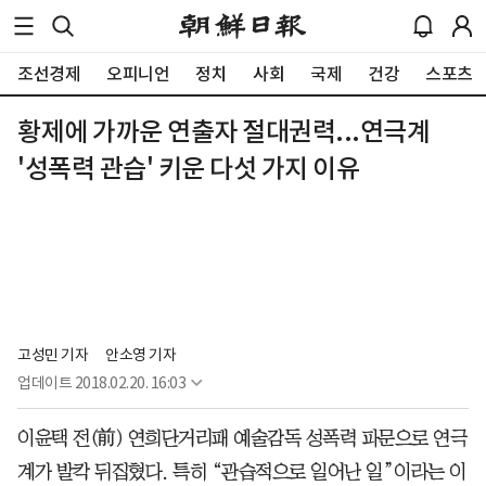
조선경제
오피니언
정치
사회
국제
건강
스포츠
황제에 가까운 연출자 절대권력...연극계
'성폭력 관습' 키운 다섯 가지 이유
고성민 기자
안소영 기자
업데이트
2018.02.20. 16:03
이윤택 전(前) 연희단거리패 예술감독 성폭력 파문으로 연극
계가 발칵 뒤집혔다. 특히 “관습적으로 일어난 일”이라는 이