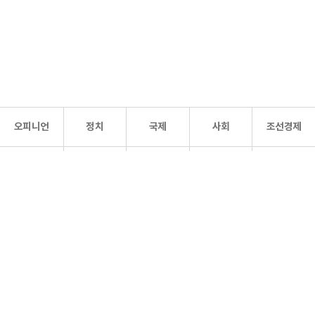
오피니언
정치
국제
사회
조선경제
문화·
조선
스포츠
건강
조선몰
연예
리더스
조선일보 공식 SNS
개인정보처리방침
사이트맵
Copyright 조선일보 All rights reserved. 무단 전재 및 재배포 금지.