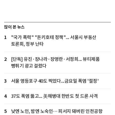
많이 본 뉴스
1
"국가 폭력" "돈키호테 정책"... 서울시 부동산
토론회, 정부 난타
2
[단독] 유진·장나라·장영란·서정희... 뷰티제품
뻥튀기 광고 걸렸다
3
서울 영등포구 40도 찍었다...금요일 폭염 '절정'
4
37도 폭염 뚫고... 美해병대 한반도 첫 드론 사격
5
낮엔 노인, 밤엔 노숙인… 피서지 돼버린 인천공항