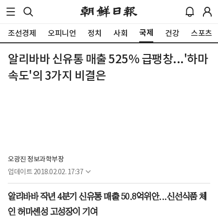
국제
조선경제
오피니언
정치
사회
건강
스포츠
알리바바 신유통 매출 525% 급팽창...'하마
속도'의 3가지 비결은
오광진 정보과학부장
업데이트
2018.02.02. 17:37
알리바바 작년 4분기 신유통 매출 50.8억위안...신선식품 체
인 허마셴성 고성장이 기여