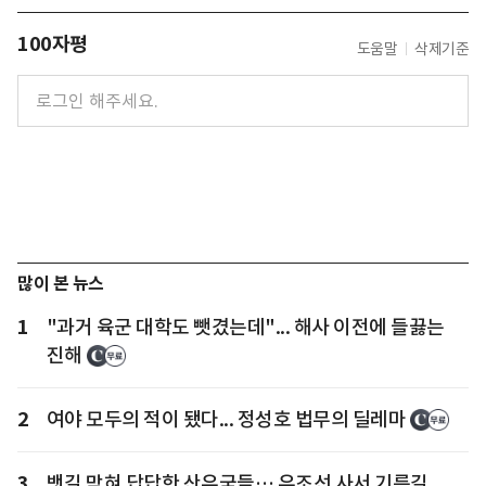
100자평
도움말
삭제기준
많이 본 뉴스
1
"과거 육군 대학도 뺏겼는데"... 해사 이전에 들끓는
진해
2
여야 모두의 적이 됐다... 정성호 법무의 딜레마
3
뱃길 막혀 답답한 산유국들… 유조선 사서 기름길