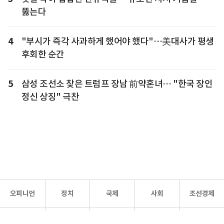
뚫는다
4
"부시가 즉각 사과하게 했어야 했다"…美대사가 평생
후회한 순간
5
삼성 조선소 찾은 트럼프 장남 前약혼녀… "한국 장인
정신 상징" 극찬
오피니언
정치
국제
사회
조선경제
문화·
조선
스포츠
건강
조선몰