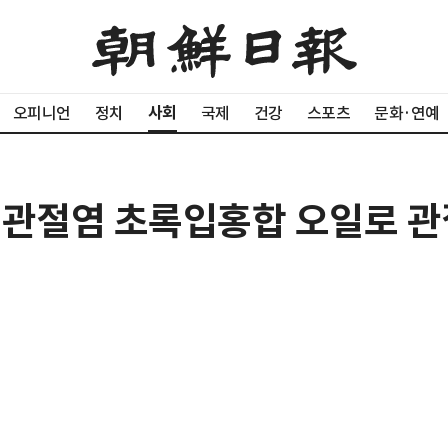
사회
오피니언
정치
국제
건강
스포츠
문화·연예
 관절염 초록입홍합 오일로 관