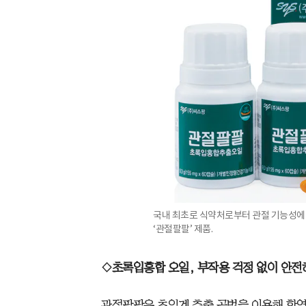
국내 최초로 식약처로부터 관절 기능성에
‘관절팔팔’ 제품.
◇초록입홍합 오일, 부작용 걱정 없이 안전
관절팔팔은 초임계 추출 공법을 이용해 항염