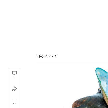
이은정 객원기자
0