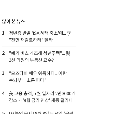
많이 본 뉴스
1
청년층 반발 'ISA 혜택 축소'에... 李
"전면 재검토하라" 질타
2
"폐기 버스 개조해 청년주택"... 與
3선 의원의 부동산 묘수?
3
"모즈타바 매우 위독하다... 이란
수뇌부내 소문 파다"
4
美 고용 충격, 7월 일자리 2만3000개
감소… '9월 금리 인상' 제동 걸리나
5
[오늘의 운세] 8월 8일 토요일 (음력