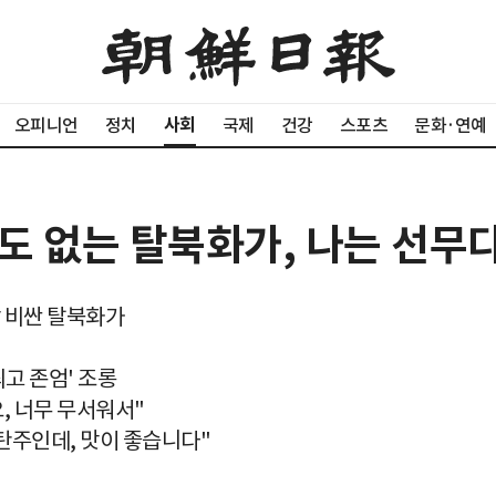
사회
오피니언
정치
국제
건강
스포츠
문화·연예
굴도 없는 탈북화가, 나는 선무
장 비싼 탈북화가
고 존엄' 조롱
, 너무 무서워서"
탄주인데, 맛이 좋습니다"