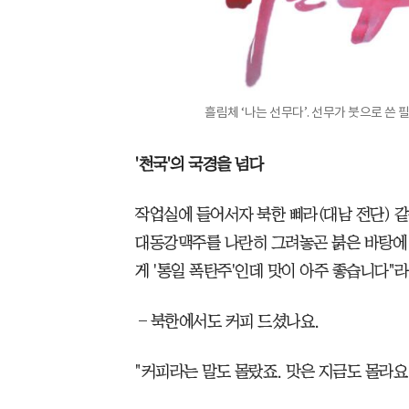
흘림체 ‘나는 선무다’. 선무가 붓으로 쓴 
'천국'의 국경을 넘다
작업실에 들어서자 북한 삐라(대남 전단) 같
대동강맥주를 나란히 그려놓곤 붉은 바탕에 흰
게 '통일 폭탄주'인데 맛이 아주 좋습니다"
―북한에서도 커피 드셨나요.
"커피라는 말도 몰랐죠. 맛은 지금도 몰라요(