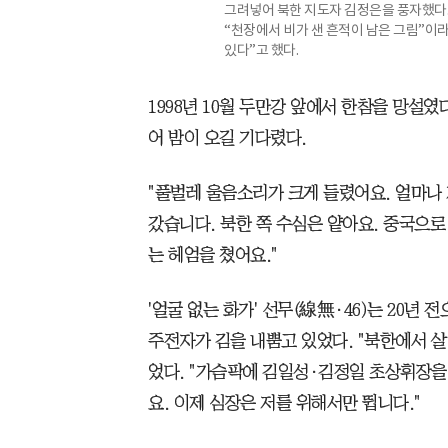
그려넣어 북한 지도자 김정은을 풍자했다.
“천장에서 비가 샌 흔적이 남은 그림”이라
있다”고 했다.
1998년 10월 두만강 앞에서 한참을 망설였
어 밤이 오길 기다렸다.
"풀벌레 울음소리가 크게 들렸어요. 얼마나 
갔습니다. 북한 쪽 수심은 얕아요. 중국으
는 헤엄을 쳤어요."
'얼굴 없는 화가' 선무(線無·46)는 20년
주전자가 김을 내뿜고 있었다. "북한에서 살
었다. "가슴팍에 김일성·김정일 초상휘장을
요. 이제 심장은 저를 위해서만 뜁니다."