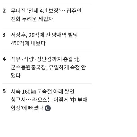
2
무너진 '전세 4년 보장'… 집주인
전화 두려운 세입자
3
서장훈, 28억에 산 양재역 빌딩
450억에 내놨다
4
석유·식량·장난감까지 총괄 北
군수동원총국장, 유일하게 숙청 안
됐다
5
시속 160㎞ 고속철 아래 쌓인
청구서… 라오스는 어떻게 '中 부채
함정'에 빠졌나