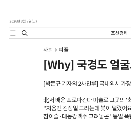
2026년 8월 7일(금)
조선경제
사회
피플
[Why] 국경도 얼
[박돈규 기자의 2사만루] 국내외서 가
北서 배운 프로파간다 미술로 그곳의 '최
"처음엔 김정일 그리는데 붓이 떨렸어요
참이슬·대동강맥주 그려놓곤 "통일 폭