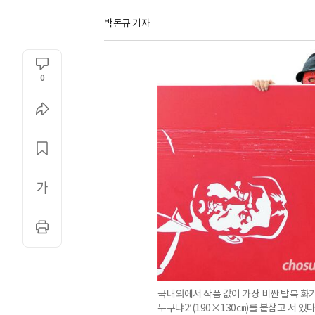
박돈규 기자
0
국내외에서 작품 값이 가장 비싼 탈북 화
누구냐2’(190×130㎝)를 붙잡고 서 