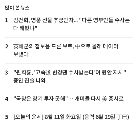
많이 본 뉴스
1
김건희, 명품 선물 추궁받자... "다른 영부인들 수사는
다 해봤냐"
2
英해군의 첩보용 드론 보트, 中으로 몰래 데이터
보냈다
3
"원희룡, '고속道 변경땐 수사받는다'며 원안 지시"
증인 진술 나와
4
"국장은 장기 투자 못해"… 개미들 다시 美 증시로
5
[오늘의 운세] 8월 11일 화요일 (음력 6월 29일 丁巳)