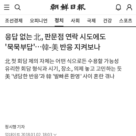
정치
조선경제
오피니언
사회
국제
건강
스포츠
응답 없는 北, 판문점 연락 시도에도
'묵묵부답'…韓-美 반응 지켜보나
北 첫 회담 제의 자체는 어떤 식으로든 수용할 가능성
유리한 회담 형식과 시기, 장소, 의제 놓고 고민하는 듯
美 '냉담한 반응'과 韓 '발빠른 환영' 사이 혼란 겪나
정시행 기자
업데이트
2018.01.02. 18:03