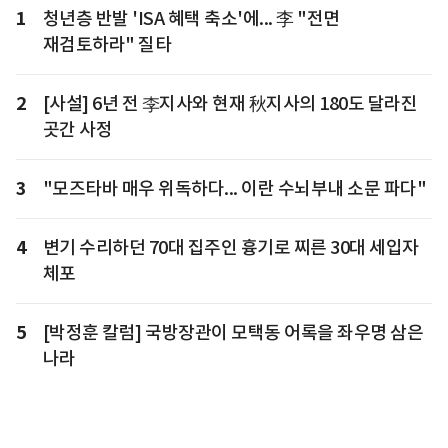
1
청년층 반발 'ISA 혜택 축소'에... 李 "전면
재검토하라" 질타
2
[사설] 6년 전 李지사와 현재 秋지사의 180도 달라진
곳간 사정
3
"모즈타바 매우 위독하다... 이란 수뇌부내 소문 파다"
4
변기 수리하던 70대 집주인 흉기로 찌른 30대 세입자
체포
5
[박정훈 칼럼] 국방장관이 모택동 어록을 좌우명 삼은
나라