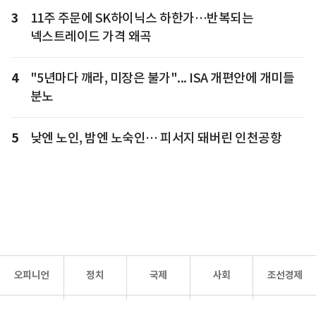
3
11주 주문에 SK하이닉스 하한가…반복되는
넥스트레이드 가격 왜곡
4
"5년마다 깨라, 미장은 불가"... ISA 개편안에 개미들
분노
5
낮엔 노인, 밤엔 노숙인… 피서지 돼버린 인천공항
오피니언
정치
국제
사회
조선경제
문화·
조선
스포츠
건강
조선몰