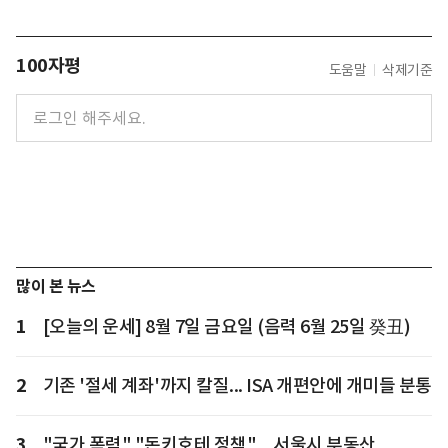
100자평
도움말
삭제기준
많이 본 뉴스
1
[오늘의 운세] 8월 7일 금요일 (음력 6월 25일 癸丑)
2
기존 '절세 계좌'까지 칼질... ISA 개편안에 개미들 분통
3
"국가 폭력" "돈키호테 정책"... 서울시 부동산