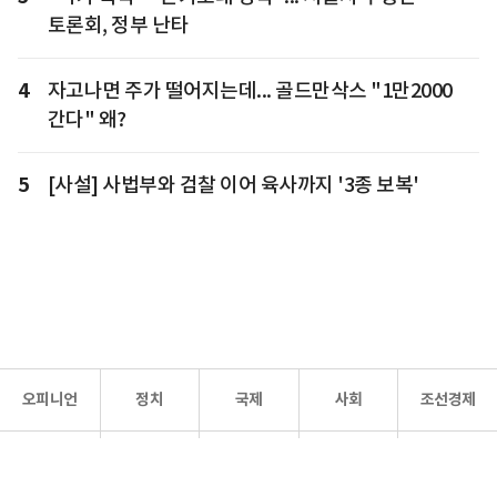
토론회, 정부 난타
4
자고나면 주가 떨어지는데... 골드만삭스 "1만2000
간다" 왜?
5
[사설] 사법부와 검찰 이어 육사까지 '3종 보복'
오피니언
정치
국제
사회
조선경제
문화·
조선
스포츠
건강
조선몰
연예
리더스