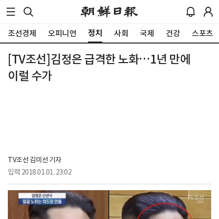
정치
조선경제
오피니언
사회
국제
건강
스포츠
[TV조선]김정은 급격한 노화…1년 만에
이럴 수가
TV조선 김미선 기자
입력
2018.01.01. 23:02