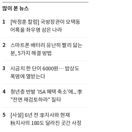
많이 본 뉴스
1
[박정훈 칼럼] 국방장관이 모택동
어록을 좌우명 삼은 나라
2
스마트폰 배터리 유난히 빨리 닳는
분, 5가지 해결 방법
3
시금치 한 단이 6000원… 밥상도
폭염에 열받는다
4
청년층 반발 'ISA 혜택 축소'에... 李
"전면 재검토하라" 질타
5
[사설] 6년 전 李지사와 현재
秋지사의 180도 달라진 곳간 사정