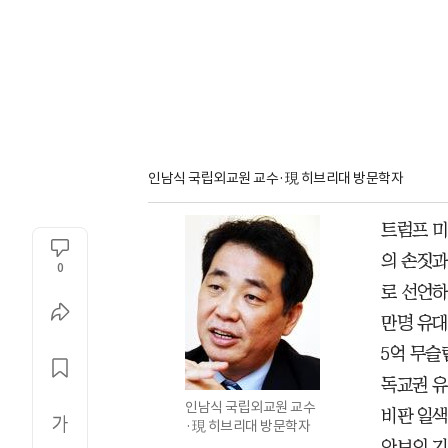
인남식 국립외교원 교수·現 히브리대 방문학자
트럼프 미
의 손짓과
0
로 선언하
만명 유대
5억 무슬
독교권 유
인남식 국립외교원 교수
비판 일색
·現 히브리대 방문학자
안보의 기