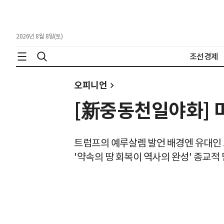
2026년 8월 8일(토)
조선경제
오피니언
[新중동천일야화] 
트럼프의 예루살렘 발언 배경엔 유대인 
'약속의 땅 회복이 역사의 완성' 종교적