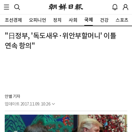
국제
조선경제
오피니언
정치
사회
건강
스포츠
"日정부, '독도새우·위안부할머니' 이틀
연속 항의"
안별 기자
업데이트
2017.11.09. 10:26