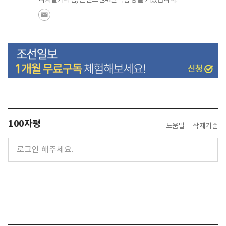
100자평
도움말
삭제기준