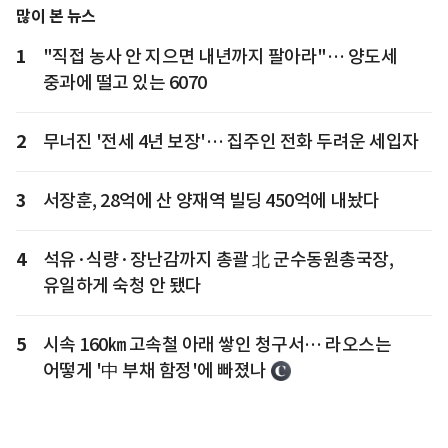
많이 본 뉴스
1
"직접 농사 안 지으면 내년까지 팔아라"… 양도세
중과에 떨고 있는 6070
2
무너진 '전세 4년 보장'… 집주인 전화 두려운 세입자
3
서장훈, 28억에 산 양재역 빌딩 450억에 내놨다
4
석유·식량·장난감까지 총괄 北 군수동원총국장,
유일하게 숙청 안 됐다
5
시속 160㎞ 고속철 아래 쌓인 청구서… 라오스는
어떻게 '中 부채 함정'에 빠졌나