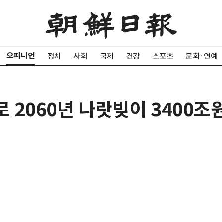
오피니언
정치
사회
국제
건강
스포츠
문화·연예
로 2060년 나랏빚이 3400