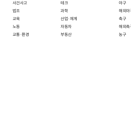
사건사고
테크
야구
법조
과학
해외야
교육
산업·재계
축구
노동
자동차
해외축
교통·환경
부동산
농구
복지·의료
생활경제
배구
취업
중기·벤처
골프
피플
스타트업 취중잡담
스포츠
부음·인사
경제 일반
아무튼, 주말
머니
건강
전국
증권·금융
조선몰
국제경제
재테크
길 30
인터넷신문등록번호: 서울 아 01718
등록(발행)일자: 2011년 07월 