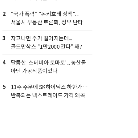
2
"국가 폭력" "돈키호테 정책"...
서울시 부동산 토론회, 정부 난타
3
자고나면 주가 떨어지는데...
골드만삭스 "1만2000 간다" 왜?
4
달콤한 '스테비아 토마토'... 농산물
아닌 가공식품이었다
5
11주 주문에 SK하이닉스 하한가…
반복되는 넥스트레이드 가격 왜곡