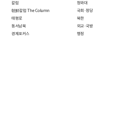
칼럼
청와대
朝鮮칼럼 The Column
국회·정당
태평로
북한
동서남북
외교·국방
경제포커스
행정
만물상
에스프레소
국제
데스크에서
국제 일반
기자의 시각
미국
특파원 칼럼
중국
|
일본
기자수첩
아시아
팔면봉
유럽
ESSAY
중동·아프리카·중남미
전문가 칼럼
해외토픽
주소: 서울특별시 중구 세종대로21