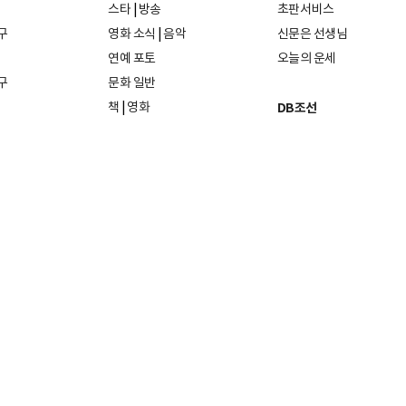
스타
|
방송
초판서비스
구
영화 소식
|
음악
신문은 선생님
연예 포토
오늘의 운세
구
문화 일반
책
|
영화
DB조선
음악
|
공연
지면 PDF보기
미술·전시
인물검색
포토
종교·학술
사진검색
방송·미디어
뉴스 라이브러리
건축·디자인
뉴스Q
패션·뷰티
뉴스레터
여행
|
음식·맛집
리빙
26일
발행인·편집인: 홍준호