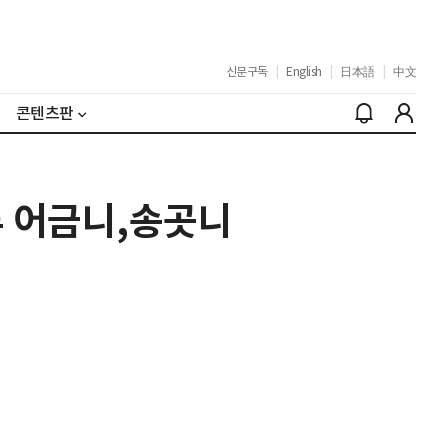
신문구독
|
English
|
日本語
|
中文
콘텐츠판
류 어금니,송곳니