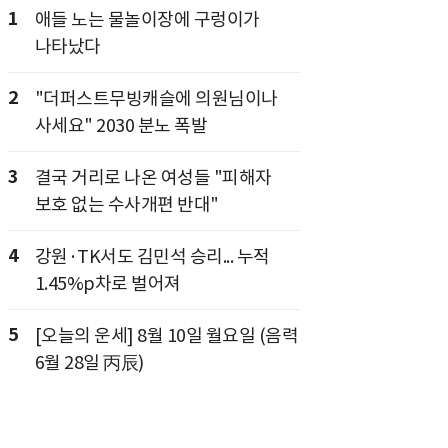
1
애들 노는 물놀이장에 구렁이가
나타났다
2
"더퍼스트무빙캐슬에 의원님이나
사세요" 2030 분노 폭발
3
결국 거리로 나온 여성들 "피해자
보호 없는 수사개편 반대"
4
강원·TK서도 김민석 승리... 누적
1.45%p차로 벌어져
5
[오늘의 운세] 8월 10일 월요일 (음력
6월 28일 丙辰)