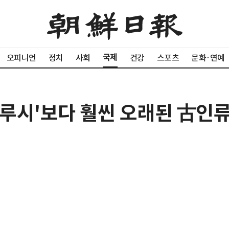
국제
오피니언
정치
사회
건강
스포츠
문화·연예
'루시'보다 훨씬 오래된 古인