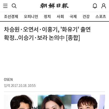
조선경제
오피니언
정치
사회
국제
건강
스포츠
차승원·오연서·이홍기, '화유기' 출연
확정..이승기·보라 논의中 [종합]
OSEN
입력
2017.10.18. 10:55