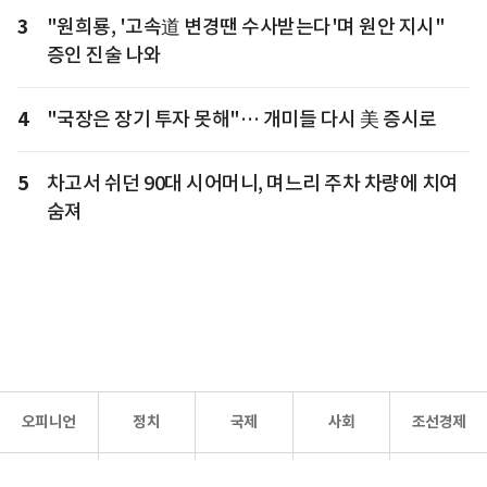
3
"원희룡, '고속道 변경땐 수사받는다'며 원안 지시"
증인 진술 나와
4
"국장은 장기 투자 못해"… 개미들 다시 美 증시로
5
차고서 쉬던 90대 시어머니, 며느리 주차 차량에 치여
숨져
오피니언
정치
국제
사회
조선경제
문화·
조선
스포츠
건강
조선몰