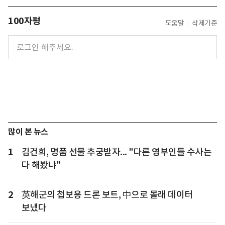
100자평
도움말
삭제기준
많이 본 뉴스
1
김건희, 명품 선물 추궁받자... "다른 영부인들 수사는
다 해봤냐"
2
英해군의 첩보용 드론 보트, 中으로 몰래 데이터
보냈다