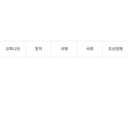
오피니언
정치
국제
사회
조선경제
문화·
조선
스포츠
건강
조선몰
연예
리더스
조선일보 공식 SNS
개인정보처리방침
사이트맵
Copyright 조선일보 All rights reserved. 무단 전재 및 재배포 금지.