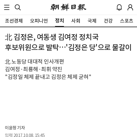
정치
조선경제
오피니언
사회
국제
건강
스포츠
北 김정은, 여동생 김여정 정치국
후보위원으로 발탁…'김정은 당'으로 물갈이
北 노동당 대대적 인사개편
김여정·최룡해·최휘 약진
"김정일 체제 끝내고 김정은 체제 굳혀"
이윤정 기자
입력
2017.10.08. 15:45