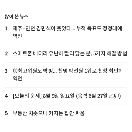
많이 본 뉴스
1
제주·인천 김민석이 웃었다... 누적 득표도 정청래에
역전
2
스마트폰 배터리 유난히 빨리 닳는 분, 5가지 해결 방법
3
與최고위원도 박빙... 친명 박선원 1위로 친청 최민희
역전
4
[오늘의 운세] 8월 9일 일요일 (음력 6월 27일 乙卯)
5
부동산 치솟으니 커지는 집안 싸움