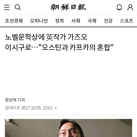
조선경제
오피니언
정치
사회
국제
건강
스포츠
노벨문학상에 英작가 가즈오
이시구로…"오스틴과 카프카의 혼합"
정상혁 기자
업데이트
2017.10.05. 22:02