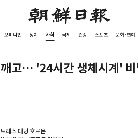
사회
오피니언
정치
국제
건강
스포츠
문화·연예
깨고… '24시간 생체시계' 비
스트레스 대항 호르몬