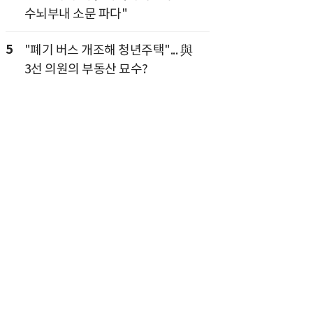
수뇌부내 소문 파다"
5
"폐기 버스 개조해 청년주택"... 與
3선 의원의 부동산 묘수?