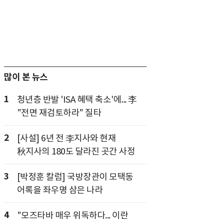
많이 본 뉴스
1
청년층 반발 'ISA 혜택 축소'에... 李
"전면 재검토하라" 질타
2
[사설] 6년 전 李지사와 현재
秋지사의 180도 달라진 곳간 사정
3
[박정훈 칼럼] 국방장관이 모택동
어록을 좌우명 삼은 나라
4
"모즈타바 매우 위독하다... 이란