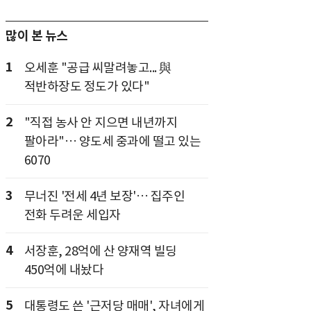
많이 본 뉴스
1
오세훈 "공급 씨말려놓고... 與
적반하장도 정도가 있다"
2
"직접 농사 안 지으면 내년까지
팔아라"… 양도세 중과에 떨고 있는
6070
3
무너진 '전세 4년 보장'… 집주인
전화 두려운 세입자
4
서장훈, 28억에 산 양재역 빌딩
450억에 내놨다
5
대통령도 쓴 '근저당 매매', 자녀에게