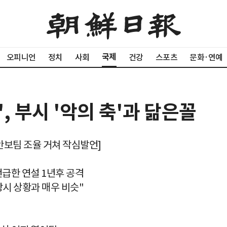
국제
오피니언
정치
사회
건강
스포츠
문화·연예
, 부시 '악의 축'과 닮은꼴
 안보팀 조율 거쳐 작심발언]
언급한 연설 1년후 공격
당시 상황과 매우 비슷"