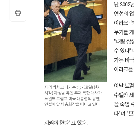
난 2002
연설의 업
이라크·북
무기를 개
"대량 살
수 있다"
가는 비극
이라크를
이날 트럼
자리 박차고 나가는 北 - 19일(현지
시각) 자성남 유엔 주재 북한 대사가
수엘라 세
도널드 트럼프 미국 대통령의 유엔
연설에 앞서 총회장을 떠나고 있다.
을 죽일 
다"며 "
시켜야 한다"고 했다.