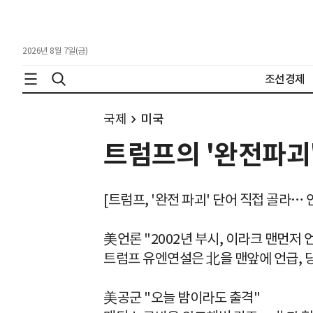
2026년 8월 7일(금)
조선경제
국제
미국
트럼프의 '완전파괴'
[트럼프, '완전 파괴' 단어 직접 골라…
美언론 "2002년 부시, 이라크 맨먼저 
트럼프 유엔연설은 北을 맨앞에 언급, 
美공군 "오늘 밤이라도 출격"