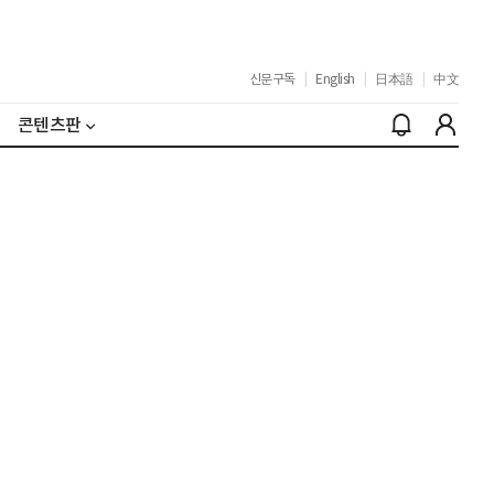
신문구독
|
English
|
日本語
|
中文
콘텐츠판