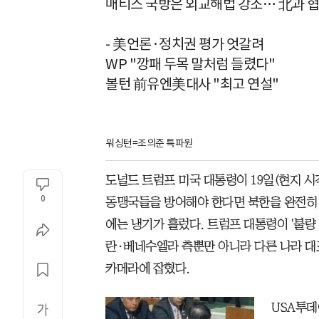
매티스 국방은 외교해법 강조… 北과 협
- 美언론·정치권 평가 엇갈려
WP "깡패 두목 말처럼 들렸다"
볼턴 前유엔美대사 "최고 연설"
워싱턴=조의준 특파원
도널드 트럼프 미국 대통령이 19일(현지 시
0
동맹국들을 방어해야 한다면 북한을 완전히 
에는 냉기가 흘렀다. 트럼프 대통령이 '불량 정
란·베네수엘라 측뿐만 아니라 다른 나라 대
카메라에 잡혔다.
USA투데