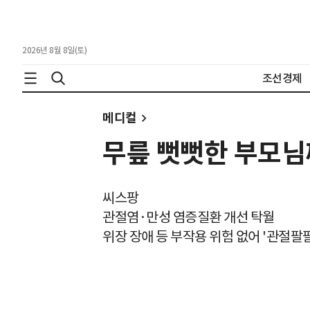
2026년 8월 8일(토)
조선경제
메디컬
무릎 뻣뻣한 부모님
씨스팡
관절염·만성 염증질환 개선 탁월
위장 장애 등 부작용 위험 없어 '관절팔