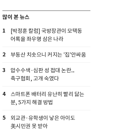
많이 본 뉴스
1
[박정훈 칼럼] 국방장관이 모택동
어록을 좌우명 삼은 나라
2
부동산 치솟으니 커지는 '집'안싸움
3
압수수색·심판 성 접대 논란...
축구협회, 고개 숙였다
4
스마트폰 배터리 유난히 빨리 닳는
분, 5가지 해결 방법
5
외교관·유학생이 낳은 아이도
美시민권 못 받아