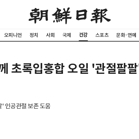
건강
오피니언
정치
사회
국제
스포츠
문화·연예
께 초록입홍합 오일 '관절팔팔
팔' 인공관절 보존 도움