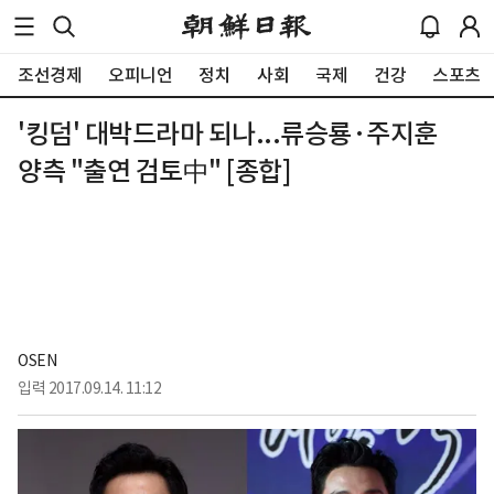
조선경제
오피니언
정치
사회
국제
건강
스포츠
'킹덤' 대박드라마 되나...류승룡·주지훈
양측 "출연 검토中" [종합]
OSEN
입력
2017.09.14. 11:12