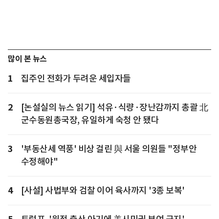
많이 본 뉴스
1
집주인 전화가 두려운 세입자들
2
[논설실의 뉴스 읽기] 석유·식량·장난감까지 총괄 北
군수동원총국장, 유일하게 숙청 안 됐다
3
'부동산세 역풍' 비상 걸린 與 서울 의원들 "정부안
수정해야"
4
[사설] 사법부와 검찰 이어 육사까지 '3종 보복'