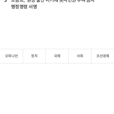
5
트럼프, '원정 출산 아기에 美시민권 부여 금지'
행정명령 서명
오피니언
정치
국제
사회
조선경제
문화·
조선
스포츠
건강
조선몰
연예
리더스
조선일보 공식 SNS
개인정보처리방침
사이트맵