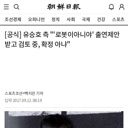
조선경제
오피니언
정치
사회
국제
건강
스포츠
[공식] 유승호 측 "'로봇이아니야' 출연제안
받고 검토 중, 확정 아냐"
스포츠조선=백지은 기자
입력
2017.09.12. 08:19