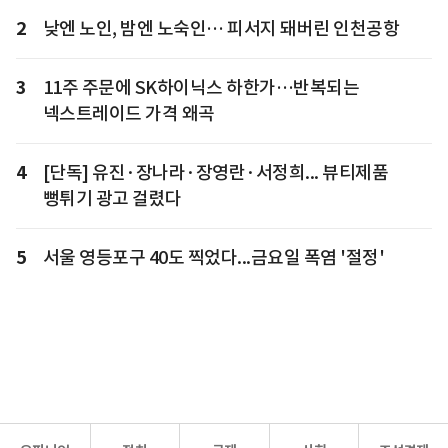
2
낮엔 노인, 밤엔 노숙인… 피서지 돼버린 인천공항
3
11주 주문에 SK하이닉스 하한가…반복되는
넥스트레이드 가격 왜곡
4
[단독] 유진·장나라·장영란·서정희... 뷰티제품
뻥튀기 광고 걸렸다
5
서울 영등포구 40도 찍었다...금요일 폭염 '절정'