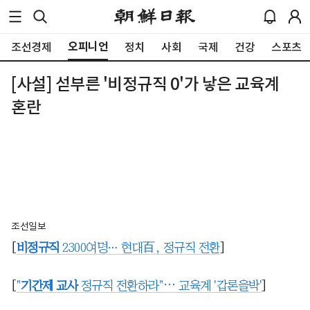
오피니언
조선경제
정치
사회
국제
건강
스포츠
[사설] 섣부른 '비정규직 0'가 낳은 교육계
혼란
조선일보
[
비정규직
2300여명… 현대百, 정규직 전환
]
[
"
기간제 교사
정규직 전환하라"⋯ 교육계 '갑론을박'
]