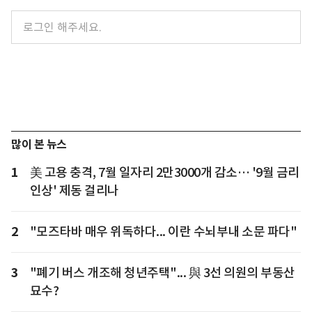
많이 본 뉴스
1
美 고용 충격, 7월 일자리 2만3000개 감소… '9월 금리
인상' 제동 걸리나
2
"모즈타바 매우 위독하다... 이란 수뇌부내 소문 파다"
3
"폐기 버스 개조해 청년주택"... 與 3선 의원의 부동산
묘수?