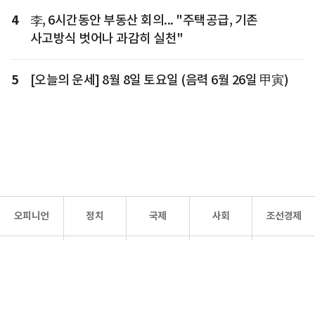
4
李, 6시간동안 부동산 회의... "주택공급, 기존
사고방식 벗어나 과감히 실천"
5
[오늘의 운세] 8월 8일 토요일 (음력 6월 26일 甲寅)
오피니언
정치
국제
사회
조선경제
문화·
조선
스포츠
건강
조선몰
연예
리더스
조선일보 공식 SNS