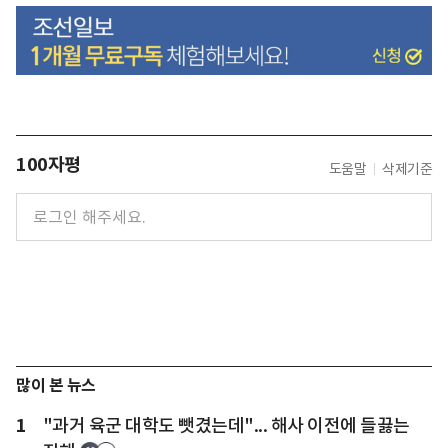
100자평
도움말
삭제기준
많이 본 뉴스
1
"과거 육군 대학도 뺏겼는데"... 해사 이전에 들끓는