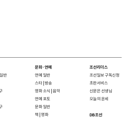
문화·연예
조선리더스
 일반
연예 일반
조선일보 구독신청
스타
|
방송
초판서비스
구
영화 소식
|
음악
신문은 선생님
연예 포토
오늘의 운세
구
문화 일반
책
|
영화
DB조선
음악
|
공연
지면 PDF보기
미술·전시
인물검색