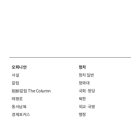
오피니언
정치
사설
정치 일반
칼럼
청와대
朝鮮칼럼 The Column
국회·정당
태평로
북한
동서남북
외교·국방
경제포커스
행정
만물상
에스프레소
국제