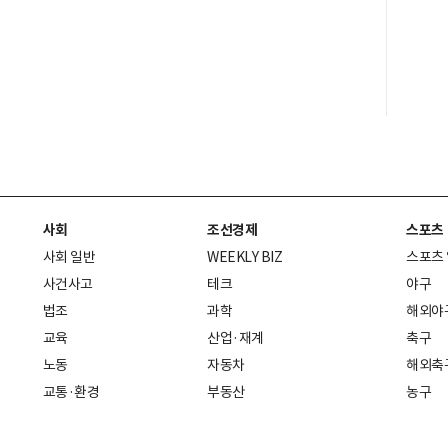
사회
조선경제
스포츠
사회 일반
WEEKLY BIZ
스포츠
사건사고
테크
야구
법조
과학
해외야
교육
산업·재계
축구
노동
자동차
해외축
교통·환경
부동산
농구
복지·의료
생활경제
배구
취업
중기·벤처
골프