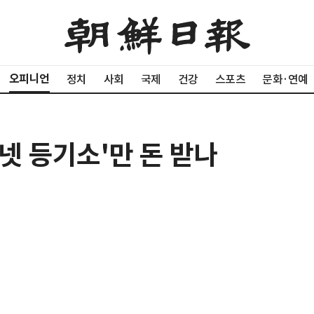
오피니언
정치
사회
국제
건강
스포츠
문화·연예
터넷 등기소'만 돈 받나