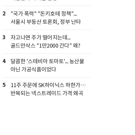
2
"국가 폭력" "돈키호테 정책"...
서울시 부동산 토론회, 정부 난타
3
자고나면 주가 떨어지는데...
골드만삭스 "1만2000 간다" 왜?
4
달콤한 '스테비아 토마토'... 농산물
아닌 가공식품이었다
5
11주 주문에 SK하이닉스 하한가…
반복되는 넥스트레이드 가격 왜곡