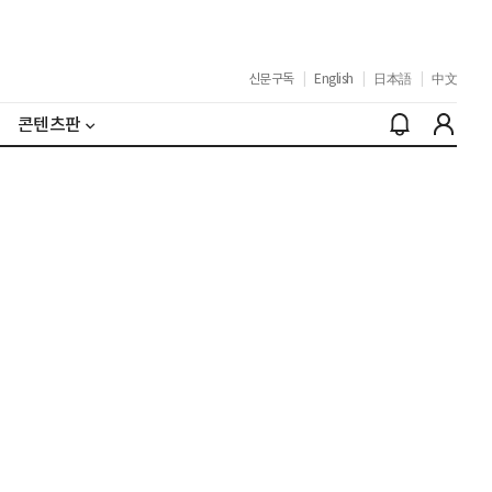
신문구독
|
English
|
日本語
|
中文
콘텐츠판