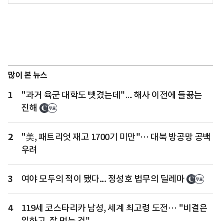
많이 본 뉴스
1
"과거 육군 대학도 뺏겼는데"... 해사 이전에 들끓는
진해
2
"美, 패트리엇 재고 1700기 미만"… 대북 방공망 공백
우려
3
여야 모두의 적이 됐다... 정성호 법무의 딜레마
4
119세 코스타리카 남성, 세계 최고령 도전… "비결은
일하고, 잘 먹는 것"