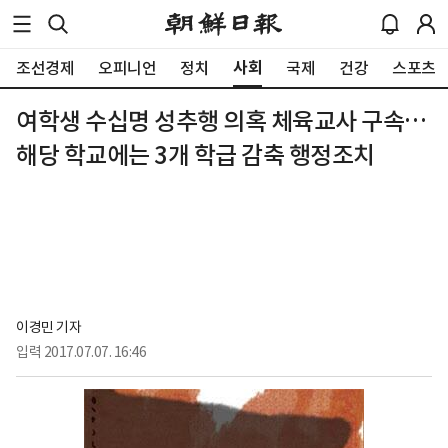
사회
조선경제
오피니언
정치
국제
건강
스포츠
여학생 수십명 성추행 의혹 체육교사 구속…
해당 학교에는 3개 학급 감축 행정조치
이경민 기자
입력
2017.07.07. 16:46