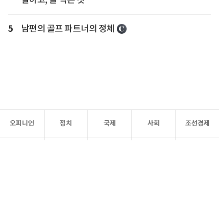
5
남편의 골프 파트너의 정체
오피니언
정치
국제
사회
조선경제
문화·
조선
스포츠
건강
조선몰
연예
리더스
조선일보 공식 SNS