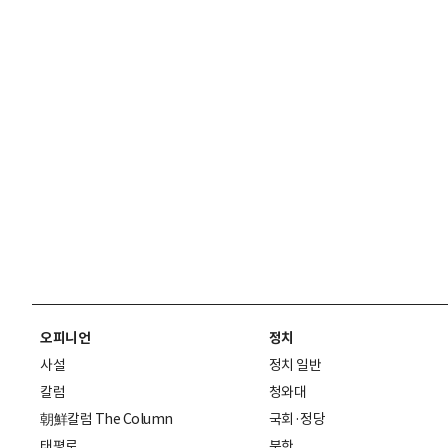
오피니언
정치
사설
정치 일반
칼럼
청와대
朝鮮칼럼 The Column
국회·정당
태평로
북한