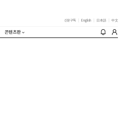
신문구독
|
English
|
日本語
|
中文
콘텐츠판