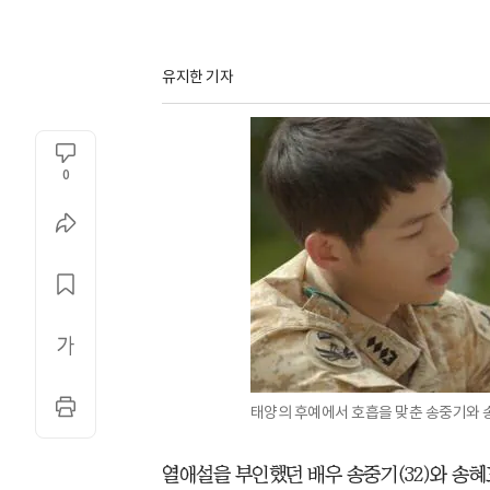
유지한 기자
0
태양의 후예에서 호흡을 맞춘 송중기와 
열애설을 부인했던 배우 송중기(32)와 송혜교