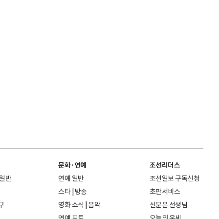
문화·연예
조선리더스
 일반
연예 일반
조선일보 구독신청
스타
|
방송
초판서비스
구
영화 소식
|
음악
신문은 선생님
연예 포토
오늘의 운세