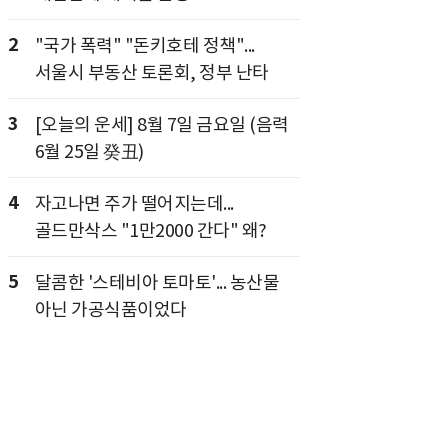
2
"국가 폭력" "돈키호테 정책"...
서울시 부동산 토론회, 정부 난타
3
[오늘의 운세] 8월 7일 금요일 (음력
6월 25일 癸丑)
4
자고나면 주가 떨어지는데...
골드만삭스 "1만2000 간다" 왜?
5
달콤한 '스테비아 토마토'... 농산물
아닌 가공식품이었다