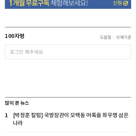
100자평
도움말
삭제기준
많이 본 뉴스
1
[박정훈 칼럼] 국방장관이 모택동 어록을 좌우명 삼은
나라