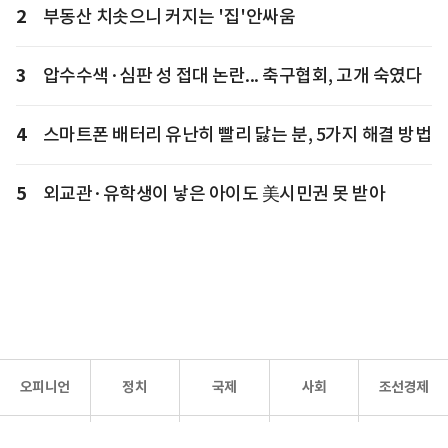
2
부동산 치솟으니 커지는 '집'안싸움
3
압수수색·심판 성 접대 논란... 축구협회, 고개 숙였다
4
스마트폰 배터리 유난히 빨리 닳는 분, 5가지 해결 방법
5
외교관·유학생이 낳은 아이도 美시민권 못 받아
오피니언
정치
국제
사회
조선경제
문화·
조선
스포츠
건강
조선몰