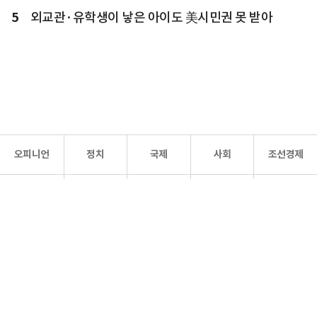
5
외교관·유학생이 낳은 아이도 美시민권 못 받아
오피니언
정치
국제
사회
조선경제
문화·
조선
스포츠
건강
조선몰
연예
리더스
조선일보 공식 SNS
개인정보처리방침
사이트맵