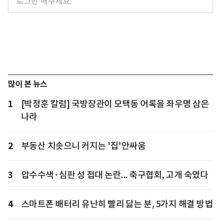
많이 본 뉴스
1
[박정훈 칼럼] 국방장관이 모택동 어록을 좌우명 삼은
나라
2
부동산 치솟으니 커지는 '집'안싸움
3
압수수색·심판 성 접대 논란... 축구협회, 고개 숙였다
4
스마트폰 배터리 유난히 빨리 닳는 분, 5가지 해결 방법