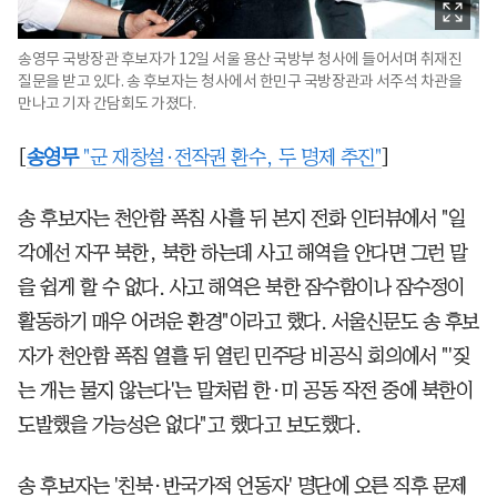
송영무 국방장관 후보자가 12일 서울 용산 국방부 청사에 들어서며 취재진
질문을 받고 있다. 송 후보자는 청사에서 한민구 국방장관과 서주석 차관을
만나고 기자 간담회도 가졌다.
[
송영무
"군 재창설·전작권 환수, 두 명제 추진"
]
송 후보자는 천안함 폭침 사흘 뒤 본지 전화 인터뷰에서 "일
각에선 자꾸 북한, 북한 하는데 사고 해역을 안다면 그런 말
을 쉽게 할 수 없다. 사고 해역은 북한 잠수함이나 잠수정이
활동하기 매우 어려운 환경"이라고 했다. 서울신문도 송 후보
자가 천안함 폭침 열흘 뒤 열린 민주당 비공식 회의에서 "'짖
는 개는 물지 않는다'는 말처럼 한·미 공동 작전 중에 북한이
도발했을 가능성은 없다"고 했다고 보도했다.
송 후보자는 '친북·반국가적 언동자' 명단에 오른 직후 문제