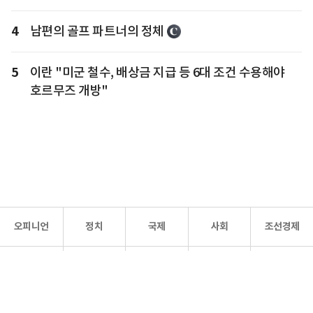
4
남편의 골프 파트너의 정체
5
이란 "미군 철수, 배상금 지급 등 6대 조건 수용해야
호르무즈 개방"
오피니언
정치
국제
사회
조선경제
문화·
조선
스포츠
건강
조선몰
연예
리더스
조선일보 공식 SNS