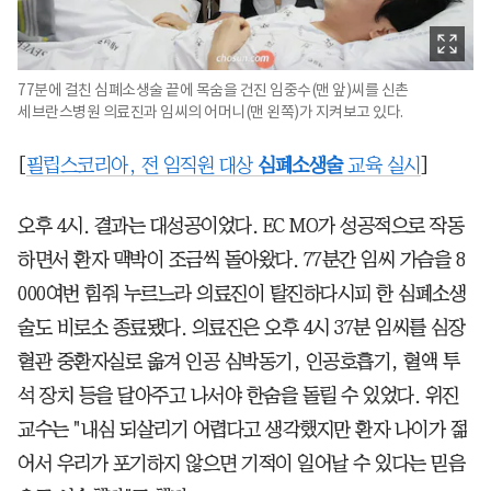
77분에 걸친 심폐소생술 끝에 목숨을 건진 임중수(맨 앞)씨를 신촌
세브란스병원 의료진과 임씨의 어머니(맨 왼쪽)가 지켜보고 있다.
[
필립스코리아, 전 임직원 대상
심폐소생술
교육 실시
]
오후 4시. 결과는 대성공이었다. EC MO가 성공적으로 작동
하면서 환자 맥박이 조금씩 돌아왔다. 77분간 임씨 가슴을 8
000여번 힘줘 누르느라 의료진이 탈진하다시피 한 심폐소생
술도 비로소 종료됐다. 의료진은 오후 4시 37분 임씨를 심장
혈관 중환자실로 옮겨 인공 심박동기, 인공호흡기, 혈액 투
석 장치 등을 달아주고 나서야 한숨을 돌릴 수 있었다. 위진
교수는 "내심 되살리기 어렵다고 생각했지만 환자 나이가 젊
어서 우리가 포기하지 않으면 기적이 일어날 수 있다는 믿음