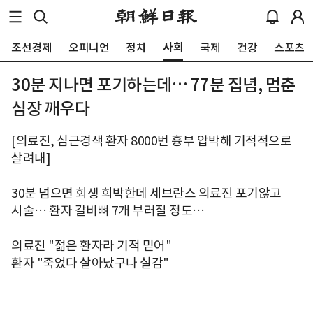
사회
조선경제
오피니언
정치
국제
건강
스포츠
30분 지나면 포기하는데… 77분 집념, 멈춘
심장 깨우다
[의료진, 심근경색 환자 8000번 흉부 압박해 기적적으로
살려내]
30분 넘으면 회생 희박한데 세브란스 의료진 포기않고
시술… 환자 갈비뼈 7개 부러질 정도…
의료진 "젊은 환자라 기적 믿어"
환자 "죽었다 살아났구나 실감"