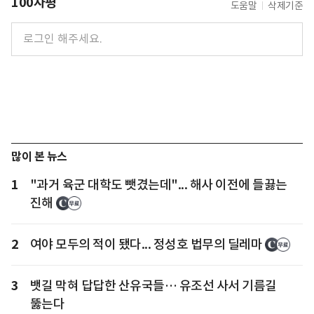
100자평
도움말
삭제기준
많이 본 뉴스
1
"과거 육군 대학도 뺏겼는데"... 해사 이전에 들끓는
진해
2
여야 모두의 적이 됐다... 정성호 법무의 딜레마
3
뱃길 막혀 답답한 산유국들… 유조선 사서 기름길
뚫는다