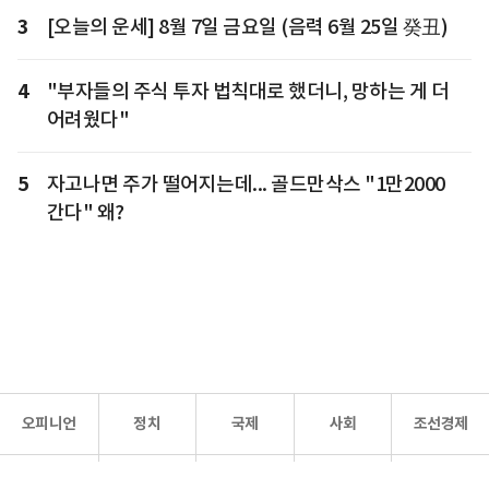
3
[오늘의 운세] 8월 7일 금요일 (음력 6월 25일 癸丑)
4
"부자들의 주식 투자 법칙대로 했더니, 망하는 게 더
어려웠다"
5
자고나면 주가 떨어지는데... 골드만삭스 "1만2000
간다" 왜?
오피니언
정치
국제
사회
조선경제
문화·
조선
스포츠
건강
조선몰