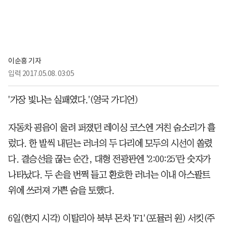
이순흥 기자
입력
2017.05.08. 03:05
'가장 빛나는 실패였다.'(영국 가디언)
자동차 굉음이 울려 퍼졌던 레이싱 코스엔 거친 숨소리가 흘
렀다. 한 발씩 내딛는 러너의 두 다리에 모두의 시선이 쏠렸
다. 결승선을 끊는 순간, 대형 전광판엔 '2:00:25'란 숫자가
나타났다. 두 손을 번쩍 들고 환호한 러너는 이내 아스팔트
위에 쓰러져 가쁜 숨을 토했다.
6일(현지 시각) 이탈리아 북부 몬차 'F1'(포뮬러 원) 서킷(주