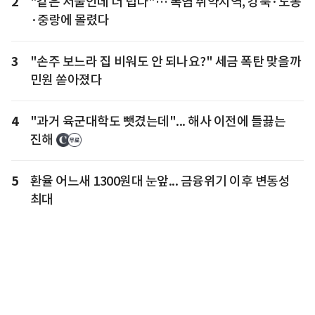
2
"같은 서울인데 더 덥다"… 폭염 취약지역, 강북·도봉
·중랑에 몰렸다
3
"손주 보느라 집 비워도 안 되나요?" 세금 폭탄 맞을까
민원 쏟아졌다
4
"과거 육군대학도 뺏겼는데"... 해사 이전에 들끓는
진해
5
환율 어느새 1300원대 눈앞... 금융위기 이후 변동성
최대