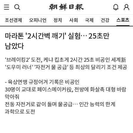
스포츠
조선경제
오피니언
정치
사회
국제
건강
마라톤 '2시간벽 깨기' 실험… 25초만
남았다
'브레이킹2' 도전, 케냐 킵초게 2시간 25초 비공인 세계新
'도우미 러너' '자전거 물 공급' 등 최상의 달리기 조건 제공
- 육상연맹 규정어겨 기록은 비공인
30명이 교대로 페이스메이커役, 전방에 화살촉 대형 바람
막아줘
전동 자전거로 같이 돌며 물공급… 인간 능력의 한계
과학으로 도전