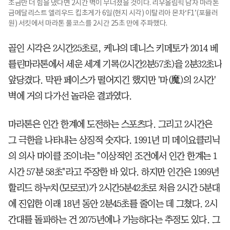
조금만 더 힘을 냈다면 2시간 벽이 무너졌을 것이다. 리우올림픽 남자 마라톤
금메달리스트 엘리우드 킵초게가 6일(현지 시각) 이탈리아 몬차‘F1’(포뮬러
원) 서킷에서 마라톤 풀코스를 2시간 25초 만에 주파했다.
골인 시각은 2시간25초로, 케냐의 데니스 키메토가 2014 베
를린마라톤에서 세운 세계 기록(2시간2분57초)을 2분32초나
앞당겼다. 막판 페이스가 떨어지긴 했지만 '마(魔)의 2시간'
벽에 거의 다가선 놀라운 결과였다.
마라톤은 인간 한계에 도전하는 스포츠다. 그리고 2시간은
그 극한을 나타내는 상징적 숫자다. 1991년 미 메이요클리닉
의 의사 마이클 조이너는 "이상적인 조건에서 인간 한계는 1
시간 57분 58초"라고 주장한 바 있다. 하지만 인간은 1999년
할리드 하누치(모로코)가 2시간5분42초로 처음 2시간 5분대
에 진입한 이래 18년 동안 2분45초를 줄이는 데 그쳤다. 2시
간대를 돌파하는 건 2075년에나 가능하다는 추정도 있다. 그