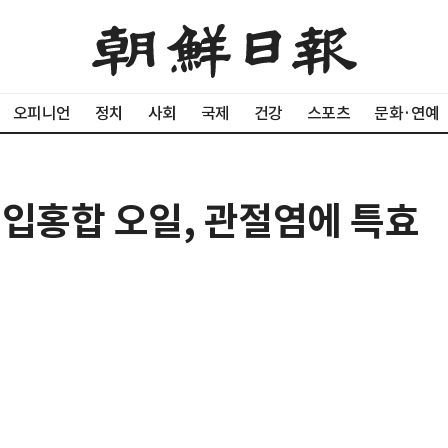
오피니언
정치
사회
국제
건강
스포츠
문화·연예
록입홍합 오일, 관절염에 특효