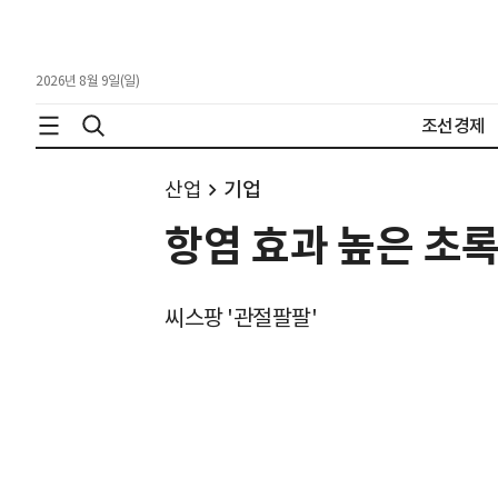
2026년 8월 9일(일)
조선경제
산업
기업
항염 효과 높은 초
씨스팡 '관절팔팔'