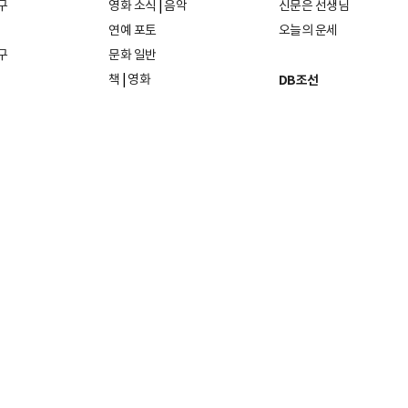
구
영화 소식
|
음악
신문은 선생님
연예 포토
오늘의 운세
구
문화 일반
책
|
영화
DB조선
음악
|
공연
지면 PDF보기
미술·전시
인물검색
포토
종교·학술
사진검색
방송·미디어
뉴스 라이브러리
건축·디자인
뉴스Q
패션·뷰티
뉴스레터
여행
|
음식·맛집
리빙
26일
발행인·편집인: 홍준호
및 재배포 금지.