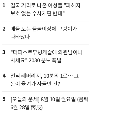
1
결국 거리로 나온 여성들 "피해자
보호 없는 수사개편 반대"
2
애들 노는 물놀이장에 구렁이가
나타났다
3
"더퍼스트무빙캐슬에 의원님이나
사세요" 2030 분노 폭발
4
전닉 레버리지, 10분의 1로… 그
돈이 옮겨가 사들인 건?
5
[오늘의 운세] 8월 10일 월요일 (음력
6월 28일 丙辰)