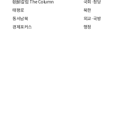
朝鮮칼럼 The Column
국회·정당
태평로
북한
동서남북
외교·국방
경제포커스
행정
만물상
에스프레소
국제
데스크에서
국제 일반
기자의 시각
미국
특파원 칼럼
중국
|
일본
기자수첩
아시아
팔면봉
유럽
ESSAY
중동·아프리카·중남미
전문가 칼럼
해외토픽
주소: 서울특별시 중구 세종대로21
개인정보처리방침
청소년보호정