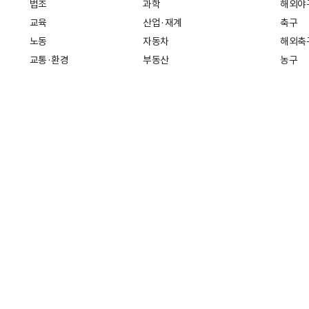
법조
과학
해외야
교육
산업·재계
축구
노동
자동차
해외축
교통·환경
부동산
농구
복지·의료
생활경제
배구
취업
중기·벤처
골프
피플
스타트업 취중잡담
스포츠
부음·인사
경제 일반
아무튼, 주말
머니
건강
전국
증권·금융
조선몰
국제경제
재테크
길 30
인터넷신문등록번호: 서울 아 01718
등록(발행)일자: 2011년 07월 
책(책임자: 나민수)
Copyright 조선일보 All rights reserved. 무단 전재 