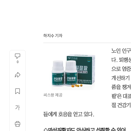
하지수 기자
노인 인구
다. 퇴행
0
으로 염증
개선하기
품을 챙겨
씨스팡 제공
팔'은 대
절 건강
들에게 호응을 얻고 있다.
◇만성질환자도 안심하고 섭취할 수 있어