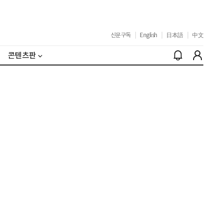
신문구독
|
English
|
日本語
|
中文
콘텐츠판