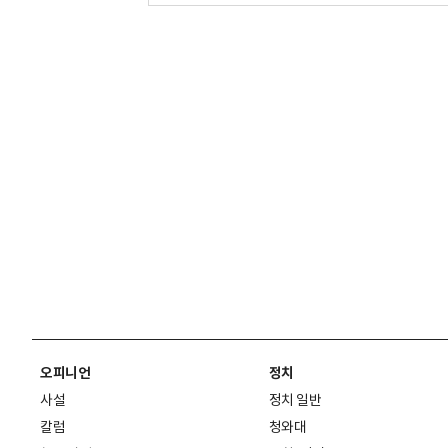
오피니언
정치
사설
정치 일반
칼럼
청와대