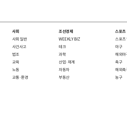
사회
조선경제
스포츠
사회 일반
WEEKLY BIZ
스포츠
사건사고
테크
야구
법조
과학
해외야
교육
산업·재계
축구
노동
자동차
해외축
교통·환경
부동산
농구
복지·의료
생활경제
배구
취업
중기·벤처
골프
피플
스타트업 취중잡담
스포츠
부음·인사
경제 일반
아무튼, 주말
머니
건강
전국
증권·금융