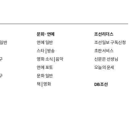
문화·연예
조선리더스
 일반
연예 일반
조선일보 구독신청
스타
|
방송
초판서비스
구
영화 소식
|
음악
신문은 선생님
연예 포토
오늘의 운세
구
문화 일반
책
|
영화
DB조선
음악
|
공연
지면 PDF보기
미술·전시
인물검색
포토
종교·학술
사진검색
방송·미디어
뉴스 라이브러리
건축·디자인
뉴스Q
패션·뷰티
뉴스레터