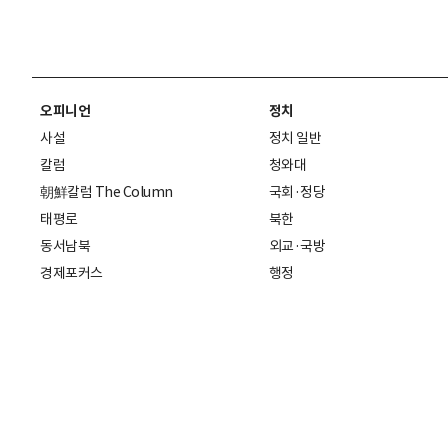
오피니언
정치
사설
정치 일반
칼럼
청와대
朝鮮칼럼 The Column
국회·정당
태평로
북한
동서남북
외교·국방
경제포커스
행정
만물상
에스프레소
국제
데스크에서
국제 일반
기자의 시각
미국
특파원 칼럼
중국
|
일본
기자수첩
아시아