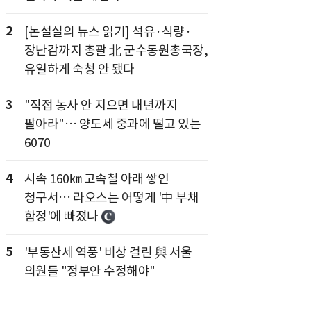
2
[논설실의 뉴스 읽기] 석유·식량·
장난감까지 총괄 北 군수동원총국장,
유일하게 숙청 안 됐다
3
"직접 농사 안 지으면 내년까지
팔아라"… 양도세 중과에 떨고 있는
6070
4
시속 160㎞ 고속철 아래 쌓인
청구서… 라오스는 어떻게 '中 부채
함정'에 빠졌나
5
'부동산세 역풍' 비상 걸린 與 서울
의원들 "정부안 수정해야"