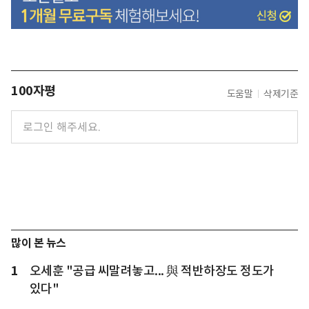
100자평
도움말
삭제기준
많이 본 뉴스
1
오세훈 "공급 씨말려놓고... 與 적반하장도 정도가
있다"