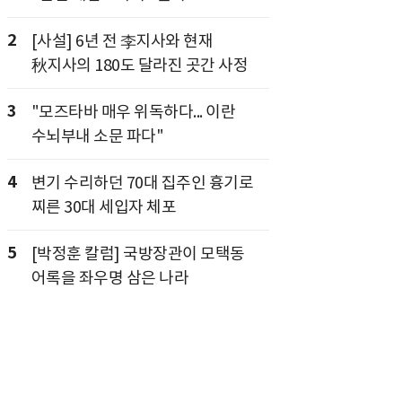
2
[사설] 6년 전 李지사와 현재
秋지사의 180도 달라진 곳간 사정
3
"모즈타바 매우 위독하다... 이란
수뇌부내 소문 파다"
4
변기 수리하던 70대 집주인 흉기로
찌른 30대 세입자 체포
5
[박정훈 칼럼] 국방장관이 모택동
어록을 좌우명 삼은 나라