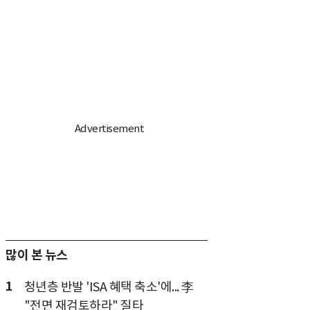
많이 본 뉴스
1
청년층 반발 'ISA 혜택 축소'에... 李
"전면 재검토하라" 질타