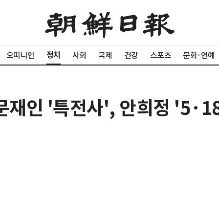
정치
오피니언
사회
국제
건강
스포츠
문화·연예
재인 '특전사', 안희정 '5·18