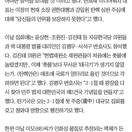
어마한 참극을 보여줄 것"이라고 했다. 변희재 미디어워치 대
표는 이정미 헌재 소장 권한대행과 강일원 탄핵 심판 주심에
대해 "당신들의 안위를 보장하지 못한다"고 했다.
이날 집회에는 윤상현·조원진·김진태 등 자유한국당 의원들
과 박 대통령 법률 대리인인 김평우·서석구 변호사도 참석했
다. 김진태 의원은 "헌법재판소 재판관들이 처음에는 촛불에
놀랐겠지만, 이제 '촛불'보다 무서운 '태극기'가 생기지 않았
는가. (탄핵안은) 애초에 국회가 엉터리로 올린 것이므로 각
하하면 된다"고 했다. 김평우 변호사는 "3·1절 때 광장을 다
시 찾아 민주 법치 대한민국의 제2건국 기념일을 만들자"고
했다. 탄기국은 오는 3·1절에 첫 주중(週中) 대규모 집회를
갖고 청와대 방향으로 행진하기로 했다.
한편 이날 이모(68)씨가 인화성 물질로 추정되는 액체가 든