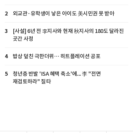
2
외교관·유학생이 낳은 아이도 美시민권 못 받아
3
[사설] 6년 전 李지사와 현재 秋지사의 180도 달라진
곳간 사정
4
밥상 덮친 극한더위… 히트플레이션 공포
5
청년층 반발 'ISA 혜택 축소'에... 李 "전면
재검토하라" 질타