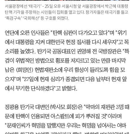
서울광장에선 ‘태극기’ - 25일 오후 서울시청 앞 서울광장에서 박근혜 대통령
탄핵 기각을 주장하는 시민들이 집회를 열고 있다. 참가자들은 태극기를 들고
‘특검구속’ ‘국회해산’ 등 구호를 외쳤다.
연단에 오른 인사들은 "탄핵 심판이 다가오고 있다"며 "위기
에서 대통령을 지켜 대한민국 헌정 질서를 다시 세우자"고 목
소리를 높였다. 탄기국 공동대표인 권영해 전 국방장관은 "특
검이 위법적인 방법으로 횡포를 저지르고 있는 만큼 마지막
남은 (희망인) 헌법재판소에 우리 함성이 들리도록 힘을 모
으자"며 "27일에 헌재 심리가 종결되면 다음 날부터 헌재 앞
에서 무기한 단식하겠다"고 밝혔다.
정광용 탄기국 대변인(박사모 회장)은 "악마의 재판관 3명 때
문에 탄핵이 인용되면 아스팔트에 피가 뿌려질 것"이라며
"문재인씨가 혁명을 말했지만 우리는 혁명을 넘어서는 어마