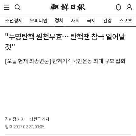
정치
조선경제
오피니언
사회
국제
건강
스포츠
"누명탄핵 원천무효… 탄핵땐 참극 일어날
것"
[오늘 헌재 최종변론] 탄핵기각국민운동 최대 규모 집회
김민정 기자
최원국 기자
입력
2017.02.27. 03:05