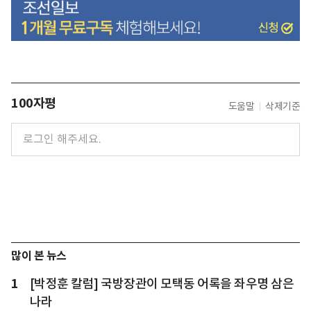
100자평
도움말
삭제기준
많이 본 뉴스
1
[박정훈 칼럼] 국방장관이 모택동 어록을 좌우명 삼은
나라