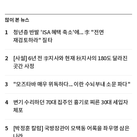
많이 본 뉴스
1
청년층 반발 'ISA 혜택 축소'에... 李 "전면
재검토하라" 질타
2
[사설] 6년 전 李지사와 현재 秋지사의 180도 달라진
곳간 사정
3
"모즈타바 매우 위독하다... 이란 수뇌부내 소문 파다"
4
변기 수리하던 70대 집주인 흉기로 찌른 30대 세입자
체포
5
[박정훈 칼럼] 국방장관이 모택동 어록을 좌우명 삼은
나라