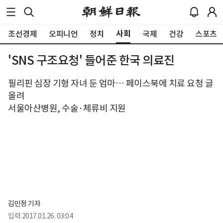
사회
조선경제
오피니언
정치
국제
건강
스포츠
'SNS 구조요청' 들어준 한국 의료진
필리핀 심장 기형 자녀 둔 엄마… 페이스북에 치료 요청 글
올려
서울아산병원, 수술·체류비 지원
김민정 기자
입력
2017.01.26. 03:04