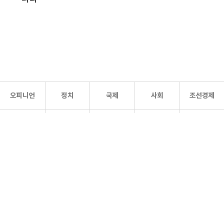
오피니언
정치
국제
사회
조선경제
문화·
조선
스포츠
건강
조선몰
연예
리더스
조선일보 공식 SNS
개인정보처리방침
사이트맵
Copyright 조선일보 All rights reserved. 무단 전재 및 재배포 금지.