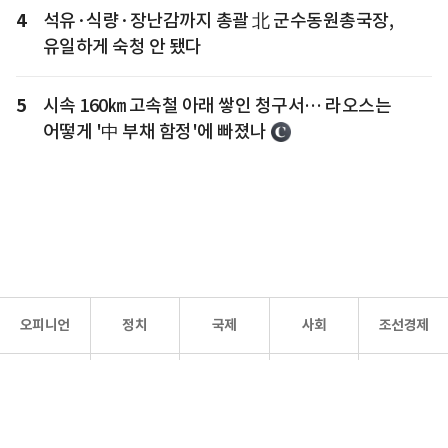
4
석유·식량·장난감까지 총괄 北 군수동원총국장,
유일하게 숙청 안 됐다
5
시속 160㎞ 고속철 아래 쌓인 청구서… 라오스는
어떻게 '中 부채 함정'에 빠졌나
오피니언
정치
국제
사회
조선경제
문화·
조선
스포츠
건강
조선몰
연예
리더스